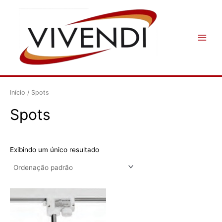
Ir
Main
para
Menu
o
conteúdo
Início
/ Spots
Spots
Exibindo um único resultado