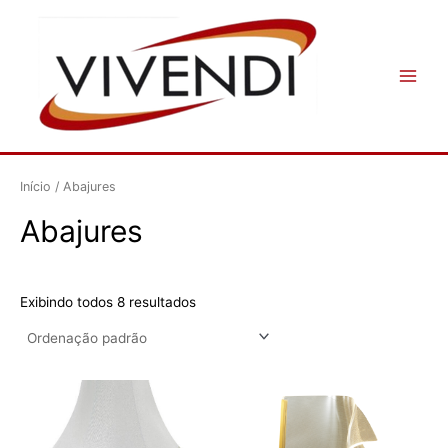
Ir
Main
para
Menu
o
conteúdo
Início
/ Abajures
Abajures
Exibindo todos 8 resultados